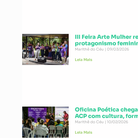
III Feira Arte Mulher
protagonismo feminin
Marithê do Céu
09/03/2026
Leia Mais
Oficina Poética cheg
ACP com cultura, form
Marithê do Céu
10/02/2026
Leia Mais