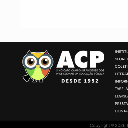
INSTIT
SECRET
COLET
LITERA
INFOR
TABELA
LEGIS
PREST
CONTA
Copyright © 2026 T