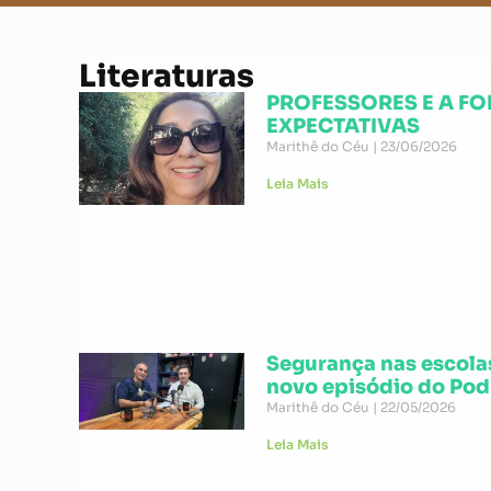
Literaturas
PROFESSORES E A F
EXPECTATIVAS
Marithê do Céu
23/06/2026
Leia Mais
Segurança nas escol
novo episódio do Po
Marithê do Céu
22/05/2026
Leia Mais