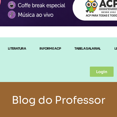
LITERATURA
INFORME ACP
TABELA SALARIAL
L
Login
Blog do Professor