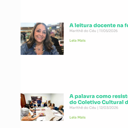
A leitura docente na f
Marithê do Céu
11/05/2026
Leia Mais
A palavra como resist
do Coletivo Cultural 
Marithê do Céu
12/03/2026
Leia Mais