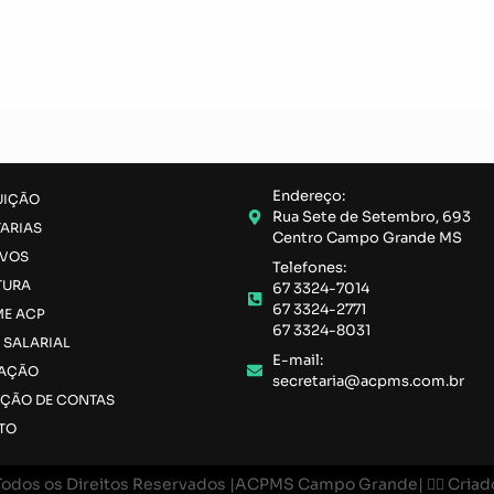
Endereço:
UIÇÃO
Rua Sete de Setembro, 693
ARIAS
Centro Campo Grande MS
IVOS
Telefones:
TURA
67 3324-7014
67 3324-2771
ME ACP
67 3324-8031
 SALARIAL
E-mail:
LAÇÃO
secretaria@acpms.com.br
AÇÃO DE CONTAS
TO
odos os Direitos Reservados |
ACPMS Campo Grande
| 🧙‍♂️ Cr